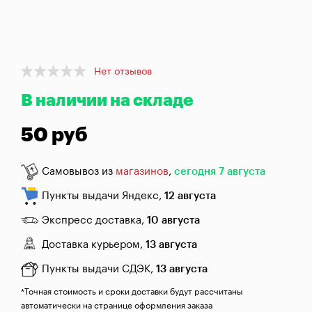
брожения
Банки,
бутылки,
графины
Item
Нет отзывов
1
Домашнее
В наличии на складе
of
консервирование
1
50 руб
Коптильни
Самовывоз из
магазинов
,
сегодня 7 августа
Адреса
магазинов
Пункты выдачи Яндекс,
12 августа
Отследить
Экспресс доставка,
10 августа
заказ
Доставка курьером,
13 августа
Заказать
Пункты выдачи СДЭК,
13 августа
звонок
*Точная стоимость и сроки доставки будут рассчитаны
автоматически на странице оформления заказа