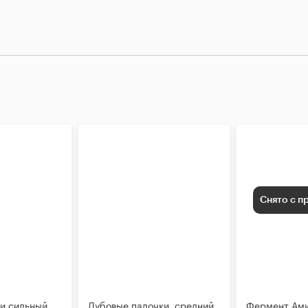
Снято с п
и сильный
Дубовые палочки, средний
Фермент Ами