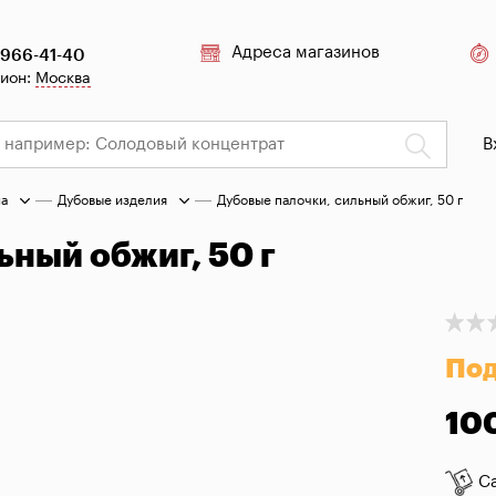
Адреса магазинов
 966-41-40
гион:
Москва
В
на
Дубовые изделия
Дубовые палочки, сильный обжиг, 50 г
ьный обжиг, 50 г
Под
10
С