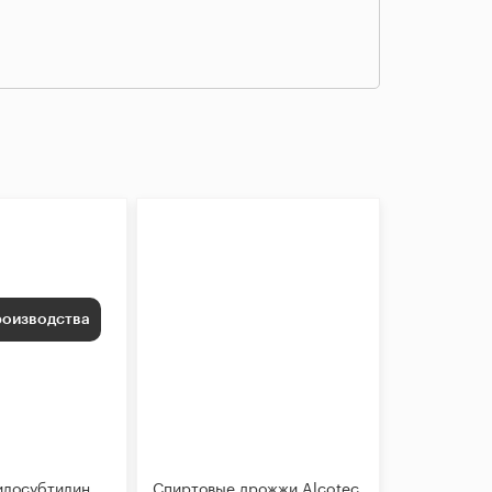
роизводства
лосубтилин,
Спиртовые дрожжи Alcotec