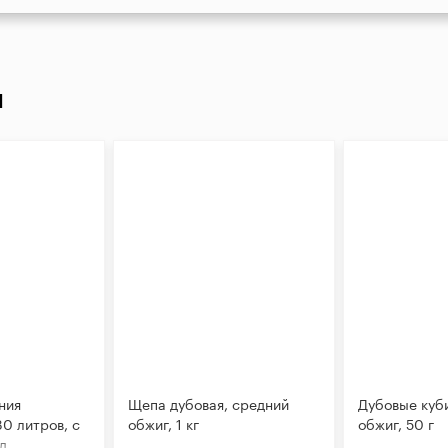
И
ния
Щепа дубовая, средний
Дубовые куб
0 литров, с
обжиг, 1 кг
обжиг, 50 г
д