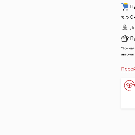
П
Э
Д
П
*Точная
автомат
Перей