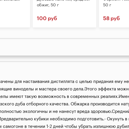
обжиг, 50 г
50 г
100 руб
58 руб
ачены для настаивания дистиллята с целью придания ему не
оящие виноделы и мастера своего дела.Этого эффекта можн
делы имеют такую возможность в современных реалиях.Имен
зского дуба отборного качества. Обжарка производится нат
олностью экологичны и не нанесут вреда здоровью.Средний 
едварительно кубики необходимо подготовить.- Окунуть в ки
 самогоне в течении 1-2 дней чтобы убрать излишнюю дубиль