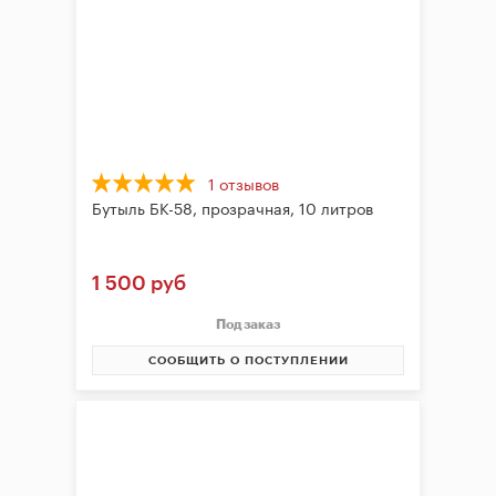
брожения
Банки,
бутылки,
графины
Домашнее
консервирование
1 отзывов
Бутыль БК-58, прозрачная, 10 литров
Коптильни
Адреса
1 500 руб
магазинов
Под заказ
Отследить
СООБЩИТЬ О ПОСТУПЛЕНИИ
заказ
Заказать
звонок