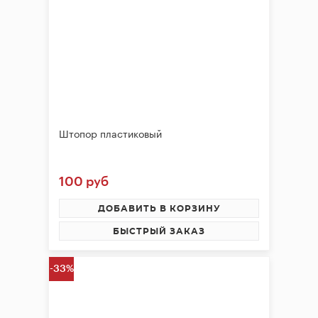
брожения
Банки,
бутылки,
графины
Домашнее
консервирование
Штопор пластиковый
Коптильни
Адреса
100 руб
магазинов
ДОБАВИТЬ В КОРЗИНУ
Отследить
БЫСТРЫЙ ЗАКАЗ
заказ
Заказать
-33%
звонок