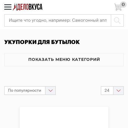
0
7 (495) 966-41-40
Ваш
регион:
Москва
Вход
УКУПОРКИ ДЛЯ БУТЫЛОК
Регистрация
РАСПРОДАЖА
ПОКАЗАТЬ МЕНЮ КАТЕГОРИЙ
Самогоноварение
Пивоварение
По популярности
24
Виноделие
<<
<
1
>
>>
Измерительные
приборы
Всё
для