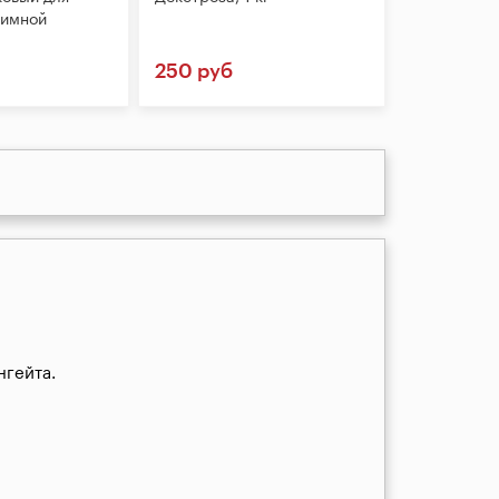
жимной
250 руб
нгейта.