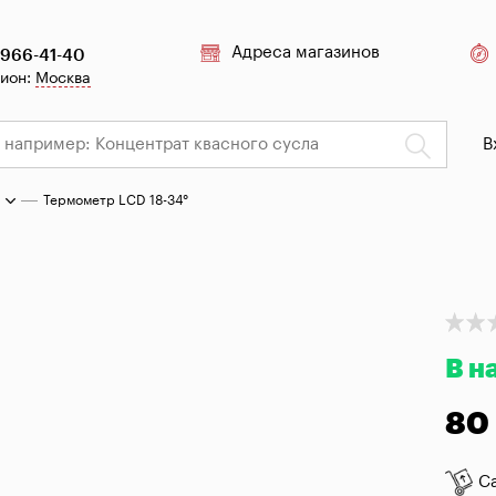
Адреса магазинов
 966-41-40
гион:
Москва
В
Термометр LCD 18-34°
В н
80
С