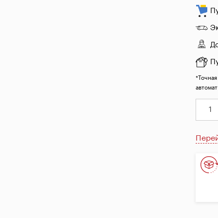
П
Э
Д
П
*Точная
автомат
Перей