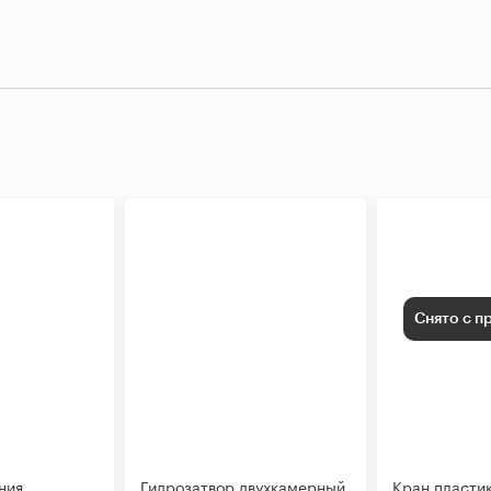
Снято с п
ния
Гидрозатвор двухкамерный
Кран пласти