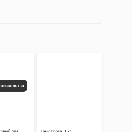
роизводства
ковый для
Декстроза, 1 кг