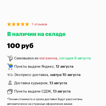
брожения
Банки,
бутылки,
графины
Item
1 отзывов
1
Домашнее
В наличии на складе
of
консервирование
1
100 руб
Коптильни
Самовывоз из
магазинов
,
сегодня 9 августа
Адреса
магазинов
Пункты выдачи Яндекс,
12 августа
Отследить
Экспресс доставка,
завтра 10 августа
заказ
Доставка курьером,
13 августа
Заказать
Пункты выдачи СДЭК,
13 августа
звонок
*Точная стоимость и сроки доставки будут рассчитаны
автоматически на странице оформления заказа