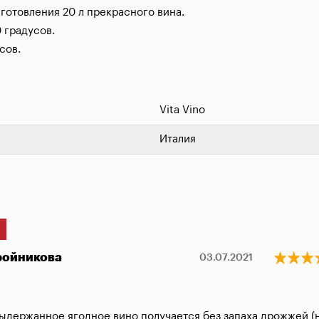
готовления 20 л прекрасного вина.

градусов.

сов.
Vita Vino
Италия
ройникова
03.07.2021
ыдержанное ягодное вино получается без запаха дрожжей (не п