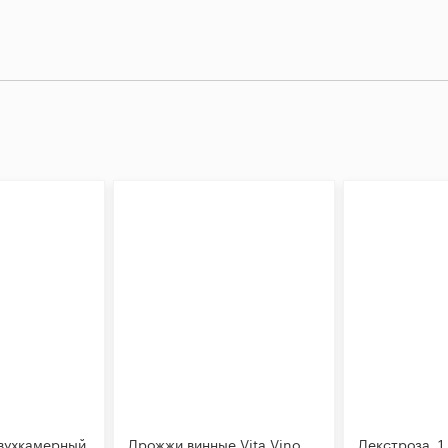
вухкамерный
Дрожжи винные Vita Vino
Декстроза, 1 