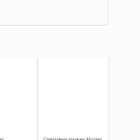
кг
Спиртовые дрожжи Alcotec