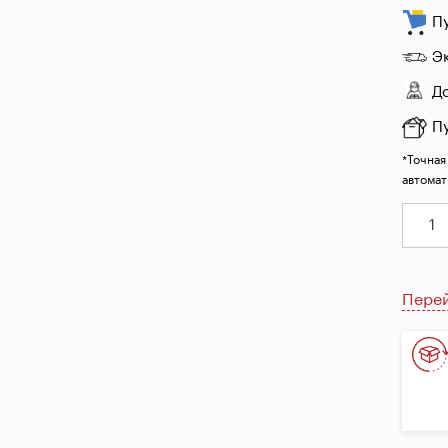
П
Э
Д
П
*Точная
автомат
Перей