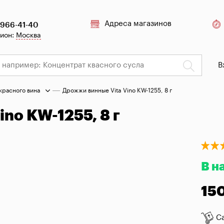
Адреса магазинов
 966-41-40
гион:
Москва
В
красного вина
Дрожжи винные Vita Vino KW-1255, 8 г
no KW-1255, 8 г
В н
15
С