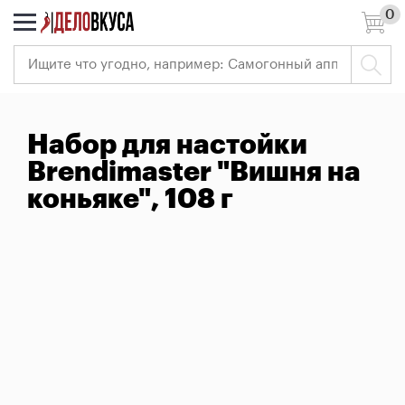
0
7 (495) 966-41-40
Ваш
регион:
Москва
Вход
Набор для настойки
Регистрация
Brendimaster "Вишня на
РАСПРОДАЖА
коньяке", 108 г
Самогоноварение
Пивоварение
Виноделие
Измерительные
приборы
Всё
для