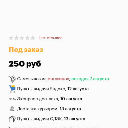
брожения
Банки,
бутылки,
графины
Домашнее
Item
Нет отзывов
1
консервирование
Под заказ
of
1
Коптильни
250 руб
Адреса
магазинов
Самовывоз из
магазинов
,
сегодня 7 августа
Пункты выдачи Яндекс,
12 августа
Отследить
заказ
Экспресс доставка,
10 августа
Заказать
Доставка курьером,
13 августа
звонок
Пункты выдачи СДЭК,
13 августа