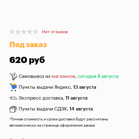
брожения
Банки,
бутылки,
графины
Item
Нет отзывов
1
Домашнее
Под заказ
of
консервирование
1
620 руб
Коптильни
Самовывоз из
магазинов
,
сегодня 8 августа
Адреса
магазинов
Пункты выдачи Яндекс,
13 августа
Отследить
Экспресс доставка,
11 августа
заказ
Пункты выдачи СДЭК,
14 августа
Заказать
*Точная стоимость и сроки доставки будут рассчитаны
звонок
автоматически на странице оформления заказа