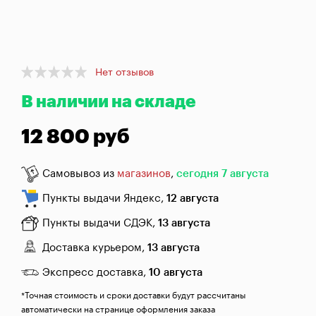
брожения
Банки,
бутылки,
графины
Item
Нет отзывов
1
Домашнее
В наличии на складе
of
консервирование
1
12 800 руб
Коптильни
Самовывоз из
магазинов
,
сегодня 7 августа
Адреса
магазинов
Пункты выдачи Яндекс,
12 августа
Отследить
Пункты выдачи СДЭК,
13 августа
заказ
Доставка курьером,
13 августа
Заказать
Экспресс доставка,
10 августа
звонок
*Точная стоимость и сроки доставки будут рассчитаны
автоматически на странице оформления заказа