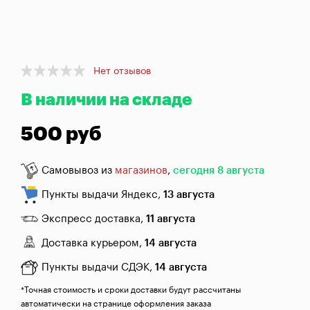
брожения
Банки,
бутылки,
графины
Item
Нет отзывов
1
Домашнее
В наличии на складе
of
консервирование
1
500 руб
Коптильни
Самовывоз из
магазинов
,
сегодня 8 августа
Адреса
магазинов
Пункты выдачи Яндекс,
13 августа
Отследить
Экспресс доставка,
11 августа
заказ
Доставка курьером,
14 августа
Заказать
Пункты выдачи СДЭК,
14 августа
звонок
*Точная стоимость и сроки доставки будут рассчитаны
автоматически на странице оформления заказа