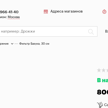
Адреса магазинов
 966-41-40
гион:
Москва
В
арения
Фильтр Базука, 30 см
В н
80
С