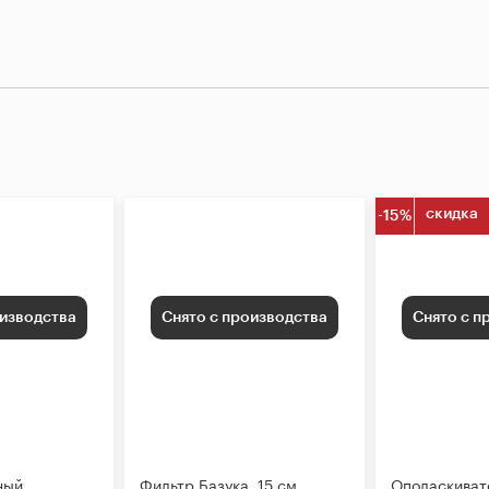
скидка
-15%
оизводства
Снято с производства
Снято с п
ный
Фильтр Базука, 15 см
Ополаскиват