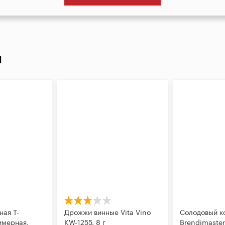
И
ная Т-
Дрожжи винные Vita Vino
Солодовый к
имерная,
KW-1255, 8 г
Brendimaster