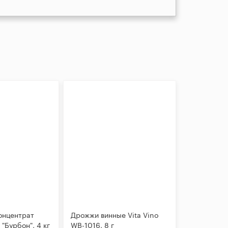
онцентрат
Дрожжи винные Vita Vino
 "Бурбон", 4 кг
WB-1016, 8 г