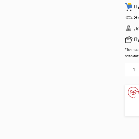
П
Э
Д
П
*Точная
автомат