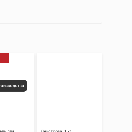
роизводства
ель для
Декстроза, 1 кг