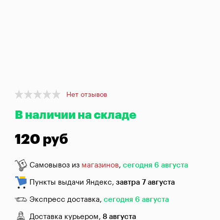
брожения
Банки,
бутылки,
графины
Домашнее
консервирование
Item
Коптильни
Нет отзывов
1
В наличии на складе
of
1
Адреса
магазинов
120 руб
Отследить
заказ
Самовывоз из
магазинов
,
сегодня 6 августа
Пункты выдачи Яндекс,
завтра 7 августа
Заказать
звонок
Экспресс доставка,
сегодня 6 августа
Доставка курьером,
8 августа