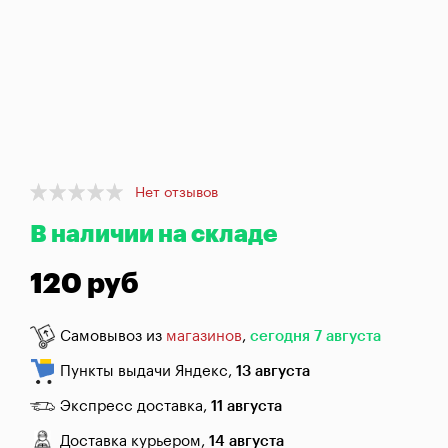
брожения
Банки,
бутылки,
графины
Домашнее
консервирование
Item
Коптильни
Нет отзывов
1
В наличии на складе
of
1
Адреса
магазинов
120 руб
Отследить
заказ
Самовывоз из
магазинов
,
сегодня 7 августа
Пункты выдачи Яндекс,
13 августа
Заказать
звонок
Экспресс доставка,
11 августа
Доставка курьером,
14 августа