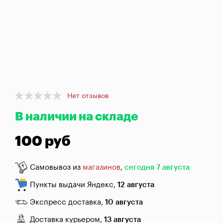
брожения
Банки,
бутылки,
графины
Домашнее
консервирование
Item
Коптильни
Нет отзывов
1
В наличии на складе
of
1
Адреса
магазинов
100 руб
Отследить
заказ
Самовывоз из
магазинов
,
сегодня 7 августа
Пункты выдачи Яндекс,
12 августа
Заказать
звонок
Экспресс доставка,
10 августа
Доставка курьером,
13 августа