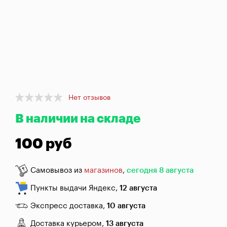
брожения
Банки,
бутылки,
графины
Домашнее
консервирование
Item
Коптильни
Нет отзывов
1
В наличии на складе
of
1
Адреса
магазинов
100 руб
Отследить
заказ
Самовывоз из
магазинов
,
сегодня 8 августа
Пункты выдачи Яндекс,
12 августа
Заказать
звонок
Экспресс доставка,
10 августа
Доставка курьером,
13 августа