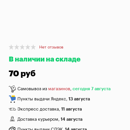
брожения
Банки,
бутылки,
графины
Домашнее
консервирование
Item
Нет отзывов
1
Коптильни
В наличии на складе
of
1
70 руб
Адреса
магазинов
Самовывоз из
магазинов
,
сегодня 7 августа
Отследить
заказ
Пункты выдачи Яндекс,
13 августа
Заказать
Экспресс доставка,
11 августа
звонок
Доставка курьером,
14 августа
Пункты выдачи СДЭК,
14 августа