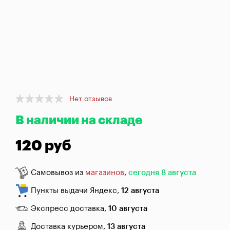
брожения
Банки,
бутылки,
графины
Домашнее
консервирование
Item
Коптильни
Нет отзывов
1
В наличии на складе
of
1
Адреса
магазинов
120 руб
Отследить
заказ
Самовывоз из
магазинов
,
сегодня 8 августа
Пункты выдачи Яндекс,
12 августа
Заказать
звонок
Экспресс доставка,
10 августа
Доставка курьером,
13 августа