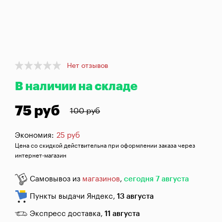
брожения
Банки,
бутылки,
графины
Домашнее
Item
Нет отзывов
1
консервирование
В наличии на складе
of
1
Коптильни
75 руб
100 руб
Адреса
Экономия:
магазинов
25 руб
Цена со скидкой действительна при оформлении заказа через
Отследить
интернет-магазин
заказ
Самовывоз из
магазинов
,
сегодня 7 августа
Заказать
звонок
Пункты выдачи Яндекс,
13 августа
Экспресс доставка,
11 августа