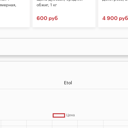
имерная,
обжиг, 1 кг
600 руб
4 900 руб
Etol