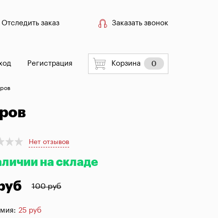
Отследить заказ
Заказать звонок
ход
Регистрация
Корзина
0
тров
тров
Нет отзывов
аличии на складе
руб
100 руб
мия:
25 руб