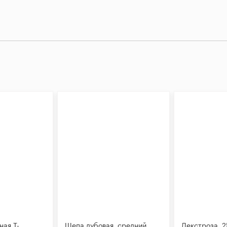
ная Т-
Щепа дубовая, средний
Декстроза, 2