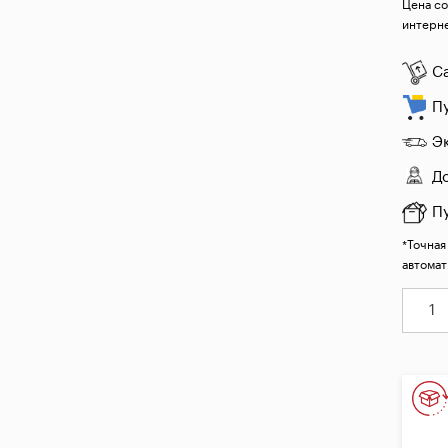
Цена со
интерне
С
П
Э
Д
П
*Точная
автомат