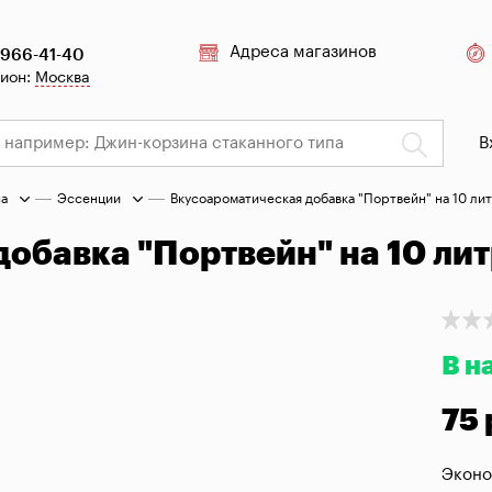
Адреса магазинов
 966-41-40
гион:
Москва
В
на
Эссенции
Вкусоароматическая добавка "Портвейн" на 10 ли
обавка "Портвейн" на 10 ли
В н
75 
Эконо