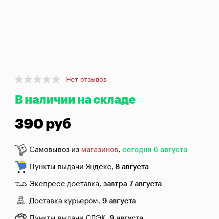
брожения
Банки,
бутылки,
графины
Домашнее
консервирование
Item
Нет отзывов
1
Коптильни
В наличии на складе
of
1
390 руб
Адреса
магазинов
Самовывоз из
магазинов
,
сегодня 6 августа
Отследить
заказ
Пункты выдачи Яндекс,
8 августа
Заказать
Экспресс доставка,
завтра 7 августа
звонок
Доставка курьером,
9 августа
Пункты выдачи СДЭК,
9 августа