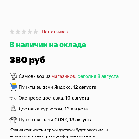
брожения
Банки,
бутылки,
графины
Item
Нет отзывов
1
Домашнее
В наличии на складе
of
консервирование
1
380 руб
Коптильни
Самовывоз из
магазинов
,
сегодня 8 августа
Адреса
магазинов
Пункты выдачи Яндекс,
12 августа
Отследить
Экспресс доставка,
10 августа
заказ
Доставка курьером,
13 августа
Заказать
Пункты выдачи СДЭК,
13 августа
звонок
*Точная стоимость и сроки доставки будут рассчитаны
автоматически на странице оформления заказа