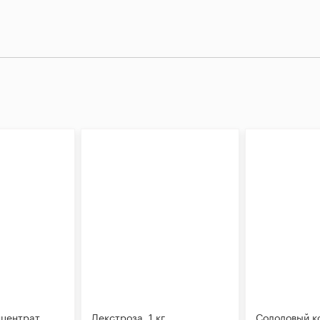
нцентрат
Декстроза, 1 кг
Солодовый к