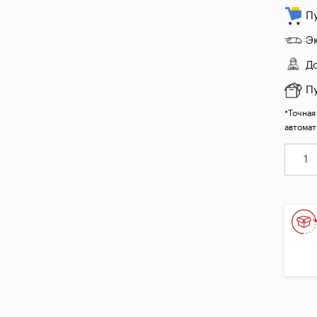
П
Э
Д
П
*Точная
автомат