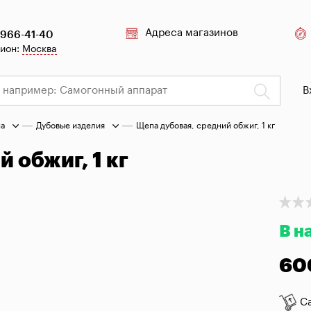
Адреса магазинов
 966-41-40
гион:
Москва
В
на
Дубовые изделия
Щепа дубовая, средний обжиг, 1 кг
 обжиг, 1 кг
В н
60
С