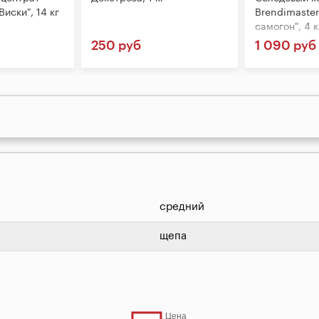
Виски", 14 кг
Brendimaster
самогон", 4 к
250 руб
1 090 руб
средний
щепа