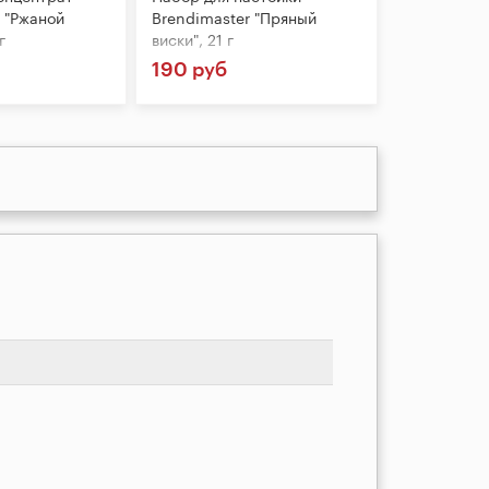
 "Ржаной
Brendimaster "Пряный
г
виски", 21 г
190 руб