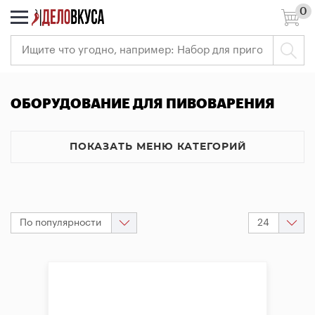
0
7 (495) 966-41-40
Ваш
регион:
Москва
Вход
ОБОРУДОВАНИЕ ДЛЯ ПИВОВАРЕНИЯ
Регистрация
РАСПРОДАЖА
ПОКАЗАТЬ МЕНЮ КАТЕГОРИЙ
Самогоноварение
Пивоварение
По популярности
24
Виноделие
<<
<
1
>
>>
Измерительные
приборы
Всё
для