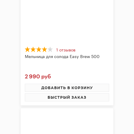
брожения
Банки,
бутылки,
графины
Домашнее
консервирование
1 отзывов
Мельница для солода Easy Brew 500
Коптильни
Адреса
2 990 руб
магазинов
ДОБАВИТЬ В КОРЗИНУ
Отследить
БЫСТРЫЙ ЗАКАЗ
заказ
Заказать
звонок