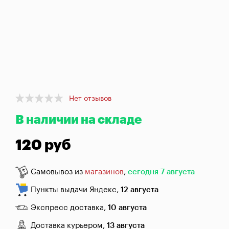
брожения
Банки,
бутылки,
графины
Домашнее
консервирование
Item
Коптильни
Нет отзывов
1
В наличии на складе
of
1
Адреса
магазинов
120 руб
Отследить
заказ
Самовывоз из
магазинов
,
сегодня 7 августа
Пункты выдачи Яндекс,
12 августа
Заказать
звонок
Экспресс доставка,
10 августа
Доставка курьером,
13 августа