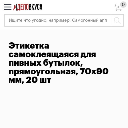
0
7 (495) 966-41-40
Ваш
регион:
Москва
Вход
Этикетка
Регистрация
самоклеящаяся для
РАСПРОДАЖА
пивных бутылок,
прямоугольная, 70х90
Самогоноварение
мм, 20 шт
Пивоварение
Виноделие
Измерительные
приборы
Всё
для