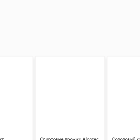
кг
Спиртовые дрожжи Alcotec
Солодовый к