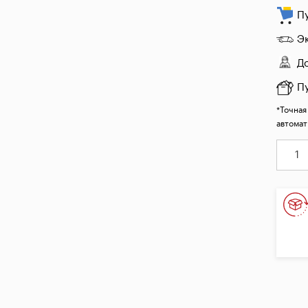
П
Э
Д
П
*Точная
автомат