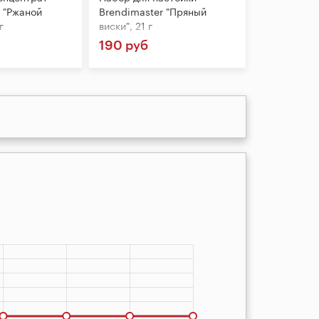
 "Ржаной
Brendimaster "Пряный
г
виски", 21 г
190 руб