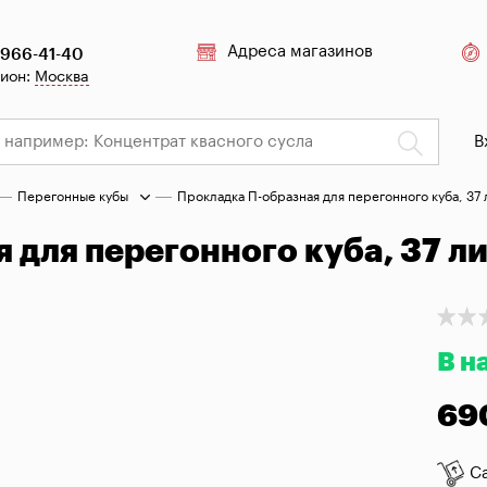
Адреса магазинов
 966-41-40
гион:
Москва
В
Перегонные кубы
Прокладка П-образная для перегонного куба, 37
 для перегонного куба, 37 л
В н
69
С