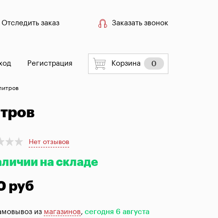
Отследить заказ
Заказать звонок
ход
Регистрация
Корзина
0
 литров
итров
Нет отзывов
аличии на складе
0 руб
амовывоз из
магазинов
,
сегодня 6 августа