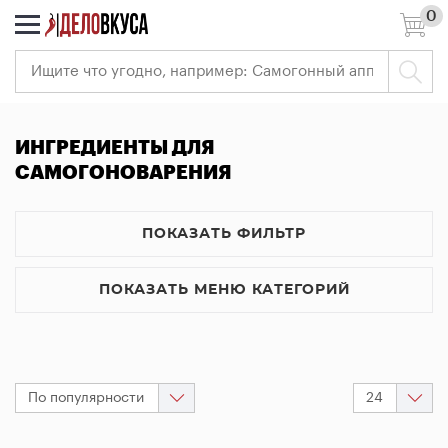
0
7 (495) 966-41-40
Ваш
регион:
Москва
Вход
ИНГРЕДИЕНТЫ ДЛЯ
Регистрация
САМОГОНОВАРЕНИЯ
РАСПРОДАЖА
ПОКАЗАТЬ ФИЛЬТР
Самогоноварение
Пивоварение
ПОКАЗАТЬ МЕНЮ КАТЕГОРИЙ
Виноделие
Измерительные
приборы
По популярности
24
Всё
для
<<
<
1
>
>>