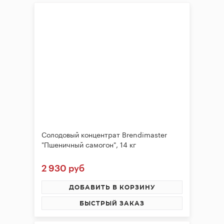
брожения
Банки,
бутылки,
графины
Домашнее
консервирование
Коптильни
Адреса
Солодовый концентрат Brendimaster
магазинов
"Пшеничный самогон", 14 кг
Отследить
заказ
2 930 руб
Заказать
ДОБАВИТЬ В КОРЗИНУ
звонок
БЫСТРЫЙ ЗАКАЗ